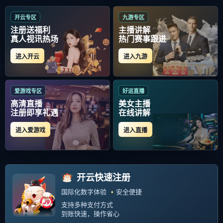
加载中...
首页
> 年轻球员得到机会
年轻球员得到机会
转会期中超焦点战，北京国安迎来里程碑，
震撼外界，年轻球员得到机会的简单介绍-英
雄联盟投注
01年出生的北京国安小将阮奇龙在中超第30轮对阵河北队的比赛中单场轰入两脚世界波，因其长发造型和出色表现被球迷称为“中超内德维德” 以下为具体分析比赛表现首球比赛第32分钟，阮奇龙在禁区外停球后直接远射，皮球直挂球门死角，门将毫无反应，帮助北京国安10领先这是他的中超处子球梅开二度第56。 上港22国安，胡尔克复出梅开二度，伊尔马兹雷腾龙破门 xvik 20160909 212753评论 北京时间9月9日1935，中超第24轮拉开战幕，在一场焦点之战中，...
国际比赛日体能课后，斯图加特篮板制胜备
战西甲，引发热议，年轻球员得到机会的简
单介绍-爱游戏
巴萨将于7月12日开始季前备战，未参加国际比赛的球员当日集结，参加欧洲杯和美洲杯的球员稍晚报到具体安排如下季前备战启动时间与地点巴萨球员需在7月12日接受体检并正式开启季前备战，首阶段训练由主教练科曼带队，地点为巴萨体育城这一安排为球队新赛季的体能恢复和技术磨合提供了基础保障图巴萨季前备战。 球员联赛分布情况前锋线久保建英效力于皇家社会西甲南野拓实在摩纳哥法甲伊东纯也在兰斯法甲堂安律在弗赖堡德甲，这四名球员处于五大联赛但浅野拓磨在波鸿德甲之外，上田绮世效...