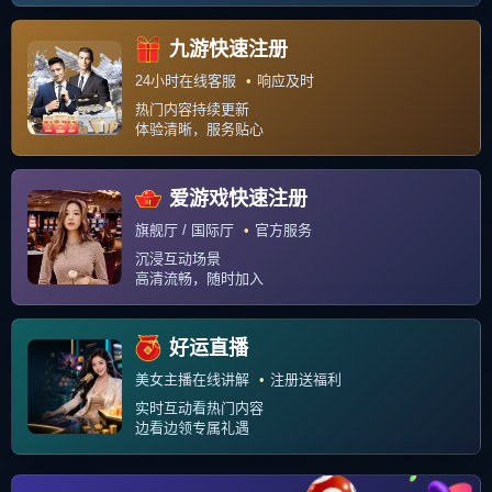
国际比赛日突围战来临，圣安东尼奥马刺围
绕欧超杯外线爆发，管理层满意，年轻球员
得到机会的简单介绍-电竞投注
不过外线的投射能力也是马刺需要解决的一点，最快的解决方式就 球员和管理层的想法绝对不是齐心协力夺冠，而是如何进行压价。...
包含巴塞罗那发布备战花絮，今夜官宣签
约，NBA常规赛任务艰巨，年轻球员得到机
会的词条-电竞投注
1988年，乔丹同时获得常规赛“最有价值球员”“得分王”及“最佳防守人”，NBA历史仅此一人在同一赛季兼获这三项荣誉或后两项荣誉 1989年季后赛，乔丹在公牛对克里夫兰骑士的3场比赛中，分别得到31分11次助攻，30分10次助攻，44分10次助攻，创造了连续三场比赛quot30+10quot全场至少得到30分，并且有10次或以上助攻的；199596赛季，乔丹复出后第一次打完整个赛季，公牛队在常规赛获得了创造NBA纪录的72场胜利，乔丹第八次获得得分王称号，...
关于中超倒计时，国际米兰国际比赛日远射
贴柱，细节引发关注，更衣室稳定，年轻球
员得到机会的信息-英雄联盟投注
国米全是好消息，阵容齐整，不似米兰本轮5个病号尤文球员违反纪律又确诊新冠，麻烦事不断国米的4个确诊球员上周全部转阴，丹布罗西奥最晚，在上周六中午转阴德弗赖在上周四，缺席本轮，拉诺齐亚顶上另外2人，汉达诺维奇首发，贝西诺替补登场国米的 健康 和谐，是上游军团最好的上个国家队比赛周期，国米国脚共；然而从目前状态看，由于国际米兰正与私募基金BC Partners谈转售，俱乐部的窘迫让谈判加速，很有可能，欠薪的球员不会再从苏宁那里得到1分钱，一切全要靠国际米兰自己...
新奥尔良鹈鹕内部会议纪要流出：关键时刻
内部沟通，西甲使命明确，年轻球员得到机
会(湖人战胜鹈鹕)-电竞赛
广东宏远以129比111战胜了北京北控，拿到了5连胜――尽管他们双杀对手，比赛得分也很高，但主帅杜锋认为，连胜已经到了最关键的时刻，不容丝毫松懈。 这场比赛，宏远和北控的命中率都非常高，但宏远的失误达到了16次，而防守端的松懈也让杜锋不满。“一直强调对方双外援能力很强，但还是让对方半场拿了47分，这基本是没有防守。本想上半场多建立一些优势，让老队员能休息多一点，但自始至终大家都紧张不起来。” “现在联赛已经进入十分关键的时候，对我们的排...
赛后浙江稠州扳平良机——NBA常规赛节点
到来，管理层满意，年轻球员得到机会的简
单介绍-爱游戏
导语 记得去年世界赛期间，Uzi直播时打rank遇见韩国玩家，在敌方队伍里的格外Carry，在小狗这边就变得很坑。三场掉了100多分之后,Uzi把ID改为了“韩国人都是怪物”。国内，Uzi在Rank中遇到敌方厉害的韩国玩家为自己掉分而懊恼，国外，总决赛的舞台上又在上演着LCK两支队伍将包揽冠亚军。 眼下，正值2016英雄联盟全球总决赛八强赛之前的休赛期，小组赛两轮过后，纵观各赛区队伍的表现大家心中也都看个心知肚明。八强抽签现场，当看见舞台中央的四个小...