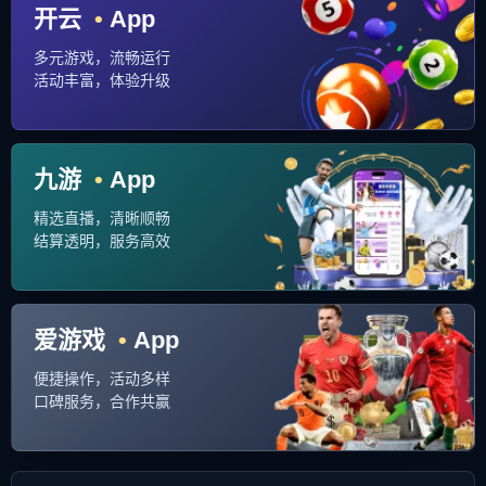
事信息与英雄联盟投注体验，为用户提供更高效、更智能的服务。九
游和爱游戏将不断扩展游戏内容和娱乐服务，打造更加多元化的互动
平台生态。通过整合电竞赛、lol s15、英雄联盟投注和其他热门游戏
内容，三大品牌将为用户提供一个覆盖全面、体验流畅、安全可靠的
娱乐平台。无论是
电竞赛
电竞爱好者，还是
kaiyun
普通玩家，都能
在平台中找到属于自己的娱乐空间。未来，kaiyun、九游与爱游戏将
持续引领数字娱乐与电竞互动的创新潮流，让每一位玩家在专业、安
全、丰富的环境中，尽情享受游戏与电竞的无限魅力。
用户评论
波场TRX能量租赁
回复
2026-01-24 06:13:36
娉㈠満鑳介噺姹犱唬鐞?- 1.5 TRX=1娆¤浆璐︽鏁?鐩存帴鑺
傜渷80%!鏃犺瀵规柟鏈夋病鏈塙鎴栬€呮槸鍚︿氦鏄撴墍- 澶
嶅埗鍦板潃銆怲AZdAh5LU55aUPPZkgF4rupQwg6inQ5J5X