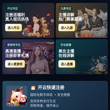
加载中...
首页
> 关于我们
关于我们
关于我
九游
们
作为领先的
爱游戏
数字娱乐与电竞互动平台，开云（kaiyun）、九游
和爱游戏三大品牌始终致力于为玩家提供丰富、多元、沉浸式的
英雄
联盟投注
娱乐体验。平台汇聚了
电竞投注
最新的电竞赛事资讯、热门
游戏内容以及专业的互动服务，让每一位用户都能在舒适、便捷的环
境中畅享数字娱乐。开云体育作为品牌的核心板块，涵盖了
开云
各类
电竞赛和赛事直播，为英雄联盟（lol s15）等热门项目提供官方数据
支持与即时信息更新。同时，九游与爱游戏通过各自的综合娱乐平