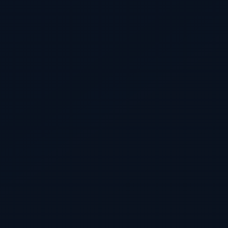
TRX即可0手续费转账!TG机器人:@trxokokbot
trx能量租赁演示
回复
2026-03-30 16:29:08
USDT转账节省手续费 - 1.28 TRX=1次转账次数 直接节省
80%!无视对方有没有U或者是否交易所- 复制地址
【TFy19ucCbpSLZR3PTS8VNgqnU3D2dwbMfw】转 1.28
TRX即可0手续费转账!TG机器人:@trxokokbot
0.1trx转账
回复
2026-04-01 02:02:59
如何能量租赁 - 2 TRX=1次转账次数 直接节省80%!无视对方
有没有U或者是否交易所,低于 2 TRX的都是钓鱼的骗子- 复制
地址【THXfhfV6ThhYzt7d8mm4KL3dE5LWBbwb3s】转 2
TRX即可0手续费转账!TG机器人: @jzzTRXbot 官网:
https://jzztrx.com